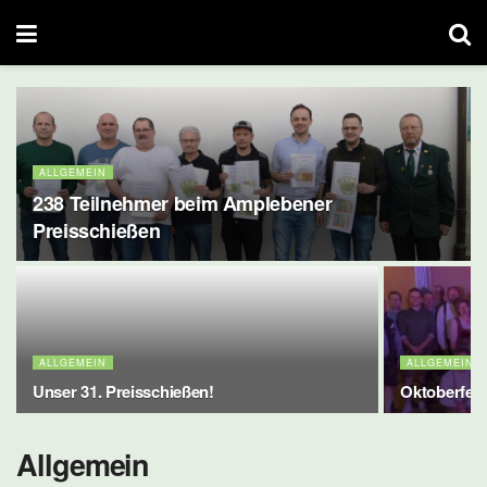
ALLGEMEIN
238 Teilnehmer beim Amplebener
Preisschießen
ALLGEMEIN
ALLGEMEIN
Unser 31. Preisschießen!
Oktoberfest
Allgemein